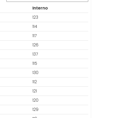
Interno
123
114
117
126
137
115
130
112
121
120
129