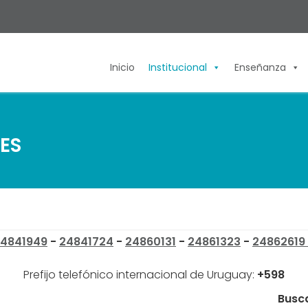
Inicio
Institucional
Enseñanza
ES
4841949
-
24841724
-
24860131
-
24861323
-
24862619
Prefijo telefónico internacional de Uruguay:
+598
Busca