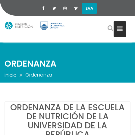
EVA
Saltar
al
contenido
ORDENANZA
Ordenanza
Inicio
ORDENANZA DE LA ESCUELA
DE NUTRICIÓN DE LA
UNIVERSIDAD DE LA
REPÚBLICA