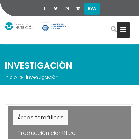
EVA
Saltar
al
contenido
INVESTIGACIÓN
Investigación
Inicio
Áreas temáticas
Producción científica