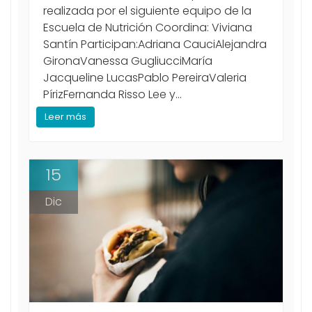
realizada por el siguiente equipo de la
Escuela de Nutrición Coordina: Viviana
Santín Participan:Adriana CauciAlejandra
GironaVanessa GugliucciMaría
Jacqueline LucasPablo PereiraValeria
PírizFernanda Risso Lee y...
Leer más
15
Dic