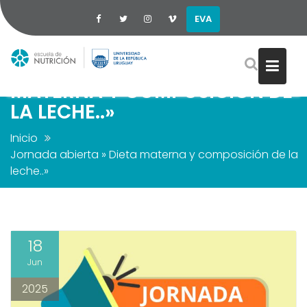
EVA
JORNADA ABIERTA » DIETA
Saltar
MATERNA Y COMPOSICIÓN DE
al
LA LECHE..»
contenido
Inicio
Jornada abierta » Dieta materna y composición de la
leche..»
18
Jun
2025