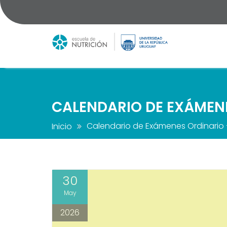
Saltar
al
contenido
CALENDARIO DE EXÁMENE
Calendario de Exámenes Ordinario 
Inicio
30
May
2026