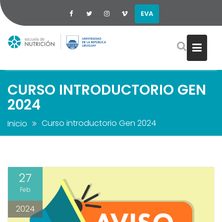
EVA
Saltar
al
contenido
CURSO INTRODUCTORIO GEN
2024
Curso introductorio Gen 2024
Inicio
27
Feb
2024