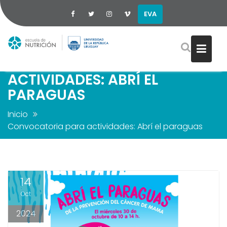
EVA
Saltar
CONVOCATORIA PARA
al
ACTIVIDADES: ABRÍ EL
contenido
PARAGUAS
Inicio
Convocatoria para actividades: Abrí el paraguas
14
Oct
2024