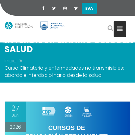
EVA
CURSO CLIMATERIO Y
ENFERMEDADES NO
TRANSMISIBLES: ABORDAJE
Saltar
INTERDISCIPLINARIO DESDE LA
al
SALUD
contenido
Inicio
Curso Climaterio y enfermedades no transmisibles:
abordaje interdisciplinario desde la salud
27
Jun
2026