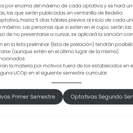
pos por encima del máximo de cada optativa y se hará un
as, las que serán publicadas en ventanilla de Bedelía.
ptativa, hasta 5 días hábiles previos al inicio de cada un
máximo. Las personas que sí estén en el cupo, serán las qu
o de no presentarse a cursar, se aplicará la sanción cor
n la lista preliminar (lista de prelación) tendrán posibilidad
arse (aunque estén en el último lugar de la misma).
ancionados:
an la materia por motivos fuera de los establecidos en el
guna UCOp en el siguiente semestre curricular.
ivas Primer Semestre
Optativas Segundo Se