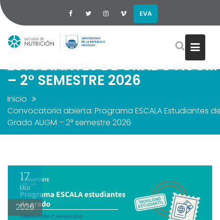
EVA
CONVOCATORIA ABIERTA:
PROGRAMA ESCALA
Saltar
ESTUDIANTES DE GRADO AUGM
al
– 2° SEMESTRE 2026
contenido
Inicio
Convocatoria abierta: Programa ESCALA Estudiantes d
Grado AUGM – 2° semestre 2026
17
Mar
2026