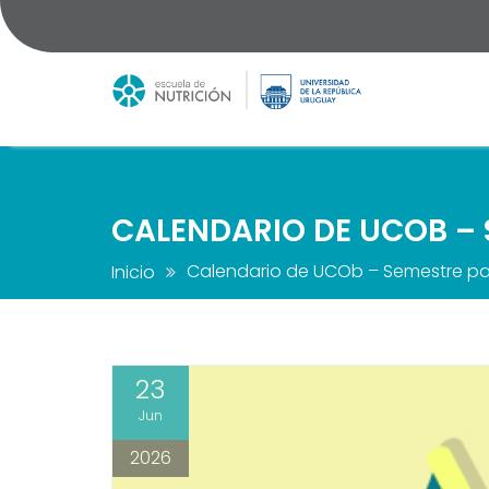
Saltar
al
contenido
CALENDARIO DE UCOB – 
Calendario de UCOb – Semestre pa
Inicio
23
Jun
2026