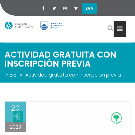
EVA
Saltar
al
contenido
ACTIVIDAD GRATUITA CON
INSCRIPCIÓN PREVIA
Actividad gratuita con inscripción previa
Inicio
20
Jul
2023