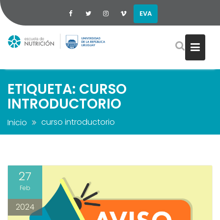
EVA
Saltar
al
contenido
ETIQUETA:
CURSO
INTRODUCTORIO
curso introductorio
Inicio
27
Feb
2024