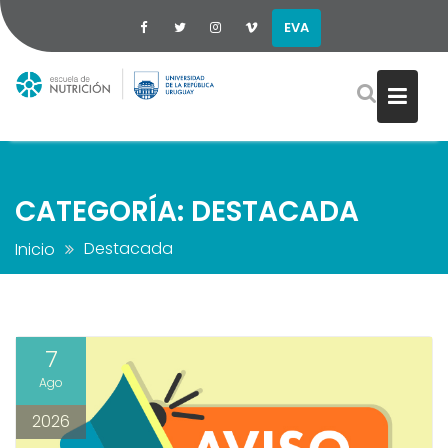
EVA
Saltar
al
contenido
CATEGORÍA:
DESTACADA
Destacada
Inicio
7
Ago
2026