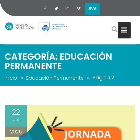
EVA
Saltar
al
contenido
CATEGORÍA:
EDUCACIÓN
PERMANENTE
Página 2
Inicio
Educación Permanente
22
Jul
2025