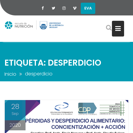
EVA
Saltar
al
contenido
ETIQUETA:
DESPERDICIO
desperdicio
Inicio
28
Sep
2020