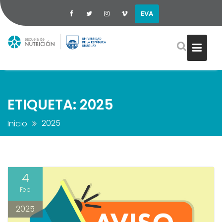
EVA
Saltar
al
contenido
ETIQUETA:
2025
2025
Inicio
4
Feb
2025