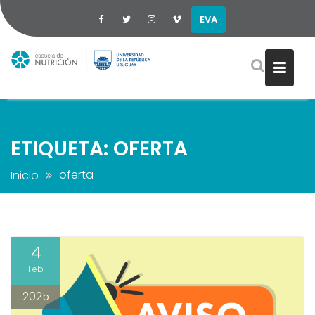
EVA
Saltar
al
contenido
ETIQUETA:
OFERTA
oferta
Inicio
4
Feb
2025